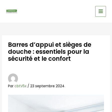
Aller
Navigation
MAIN
au
des
MEN
contenu
articles
Barres d’appui et sièges de
douche : essentiels pour la
sécurité et le confort
Par
cbtV5x
/
23 septembre 2024