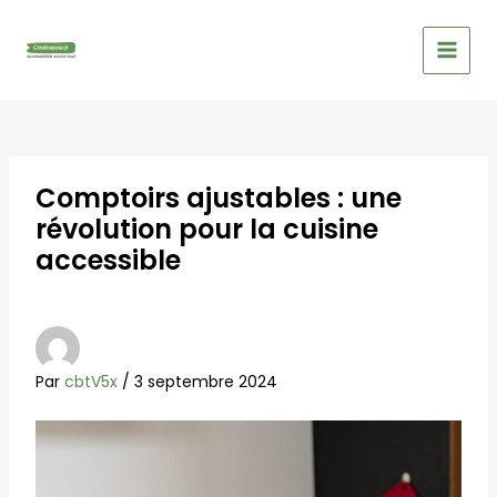
Aller
Navigation
MAIN
au
des
MEN
contenu
articles
Comptoirs ajustables : une
révolution pour la cuisine
accessible
Par
cbtV5x
/
3 septembre 2024